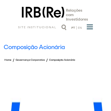
Relações
com
Investidores
SITE INSTITUCIONAL
PT
EN
Composição Acionária
/
/
Home
Governança Corporativa
Composição Acionária