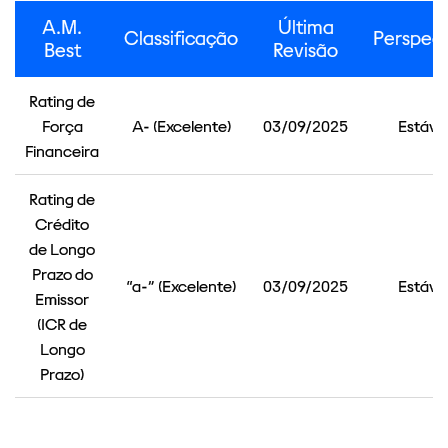
A.M.
Última
Classificação
Perspect
Best
Revisão
Rating de
Força
A- (Excelente)
03/09/2025
Estáve
Financeira
Rating de
Crédito
de Longo
Prazo do
“a-” (Excelente)
03/09/2025
Estáve
Emissor
(ICR de
Longo
Prazo)