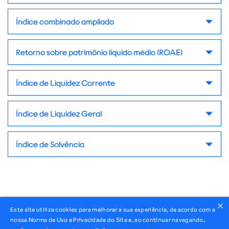
Índice combinado ampliado
Retorno sobre patrimônio líquido médio (ROAE)
Índice de Liquidez Corrente
Índice de Liquidez Geral
Índice de Solvência
×
IRBR3
R$ 51,81
-1,76%
/
Este site utiliza cookies para melhorar a sua experiência, de acordo com a
nossa Norma de Uso e Privacidade do Site e, ao continuar navegando,
IBOV
172.513
-1,73%
/