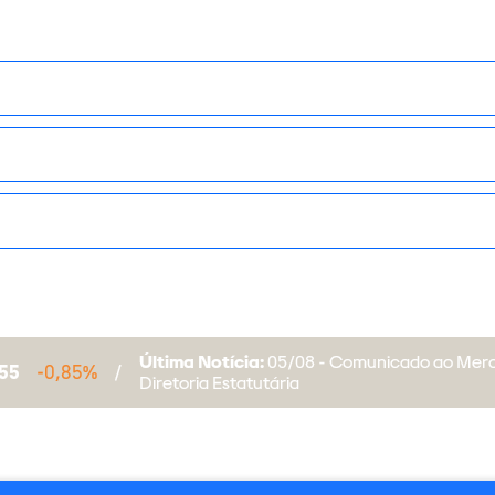
Última Notícia:
05/08 - Comunicado ao Merc
055
-0,85%
/
Diretoria Estatutária