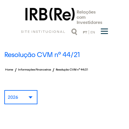
Relações
com
Investidores
SITE INSTITUCIONAL
PT
EN
Resolução CVM nº 44/21
/
/
Home
Informações Financeiras
Resolução CVM nº 44/21