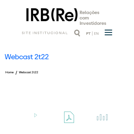
Relações
com
Investidores
SITE INSTITUCIONAL
PT
EN
Webcast 2t22
/
Home
Webcast 2t22